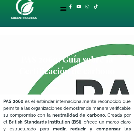
Ir
Menu
F
Y
I
T
al
a
o
n
i
BIBLIOTECA AMBIENTAL
c
u
s
k
contenido
e
t
t
t
b
u
a
o
o
b
g
k
o
e
r
k
a
-
m
f
PAS 2060: Guía sobre la
Certificación de carbono
PAS 2060
es el estándar internacionalmente reconocido que
permite a las organizaciones demostrar de manera verificable
su compromiso con la
neutralidad de carbono
. Creada por
el
British Standards Institution (BSI)
, ofrece un marco claro
y estructurado para
medir, reducir y compensar las