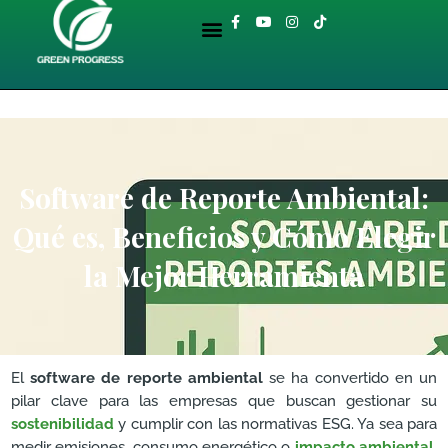
Ir
Menu
F
Y
I
T
al
a
o
n
i
BIBLIOTECA AMBIENTAL
c
u
s
k
contenido
e
t
t
t
b
u
a
o
o
b
g
k
o
e
r
k
a
-
m
f
Software de Reporte Ambiental:
Qué es, Beneficios y Cómo Elegir
la Mejor Herramienta
El
software de reporte ambiental
se ha convertido en un
pilar clave para las empresas que buscan gestionar su
sostenibilidad
y cumplir con las normativas ESG. Ya sea para
medir emisiones, consumo energético o
impacto ambiental
,