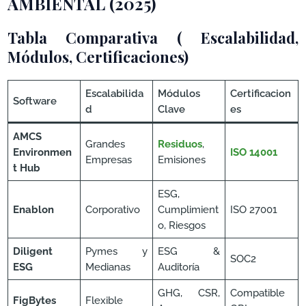
AMBIENTAL (2025)
Tabla Comparativa ( Escalabilidad,
Módulos, Certificaciones)
Escalabilida
Módulos
Certificacion
Software
d
Clave
es
AMCS
Grandes
Residuos
,
Environmen
ISO 14001
Empresas
Emisiones
t Hub
ESG,
Enablon
Corporativo
Cumplimient
ISO 27001
o, Riesgos
Diligent
Pymes y
ESG &
SOC2
ESG
Medianas
Auditoría
GHG, CSR,
Compatible
FigBytes
Flexible