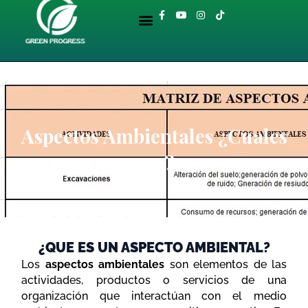
Ir
Menu
F
Y
I
T
al
a
o
n
i
BIBLIOTECA AMBIENTAL
c
u
s
k
contenido
e
t
t
t
b
u
a
o
o
b
g
k
o
e
r
k
a
-
m
f
Aspectos Ambientales ¿Cuales
son?
¿QUE ES UN ASPECTO AMBIENTAL?
Los
aspectos ambientales
son elementos de las
actividades, productos o servicios de una
organización que interactúan con el medio