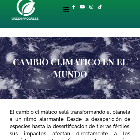
Ir
Menu
F
Y
I
T
al
a
o
n
i
BIBLIOTECA AMBIENTAL
c
u
s
k
contenido
e
t
t
t
b
u
a
o
o
b
g
k
o
e
r
k
a
-
m
f
CAMBIO CLIMATICO EN EL
MUNDO
El cambio climático está transformando el planeta
a un ritmo alarmante. Desde la desaparición de
especies hasta la desertificación de tierras fértiles,
sus impactos afectan directamente a los