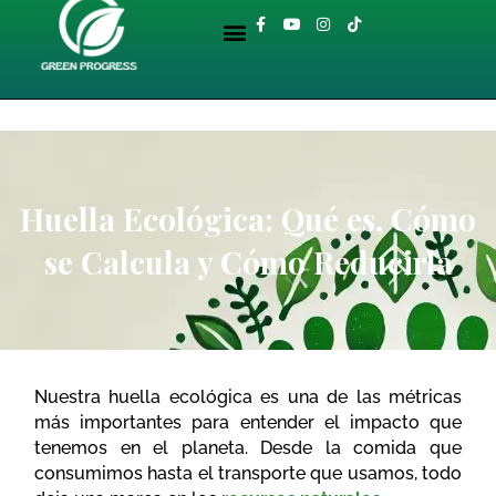
Ir
Menu
F
Y
I
T
al
a
o
n
i
BIBLIOTECA AMBIENTAL
c
u
s
k
contenido
e
t
t
t
b
u
a
o
o
b
g
k
o
e
r
k
a
-
m
f
Huella Ecológica: Qué es, Cómo
se Calcula y Cómo Reducirla
Nuestra huella ecológica es una de las métricas
más importantes para entender el impacto que
tenemos en el planeta. Desde la comida que
consumimos hasta el transporte que usamos, todo