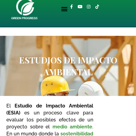
Ir
Menu
F
Y
I
T
al
a
o
n
i
BIBLIOTECA AMBIENTAL
c
u
s
k
contenido
e
t
t
t
b
u
a
o
o
b
g
k
o
e
r
k
a
-
m
f
ESTUDIOS DE IMPACTO
AMBIENTAL
El
Estudio de Impacto Ambiental
(ESIA)
es un proceso clave para
evaluar los posibles efectos de un
proyecto sobre el
medio ambiente
.
En un mundo donde la
sostenibilidad