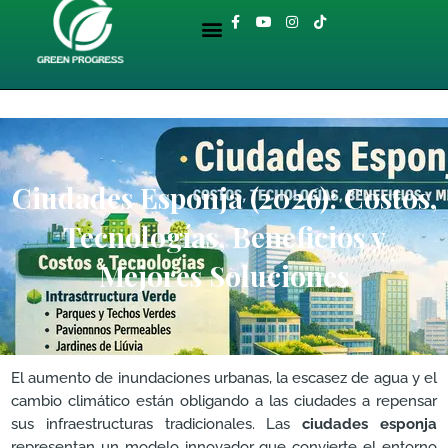
Ir
Menu
F
Y
I
T
al
a
o
n
i
BIBLIOTECA AMBIENTAL
c
u
s
k
contenido
e
t
t
t
b
u
a
o
o
b
g
k
o
e
r
k
a
-
m
f
Ciudades Esponja (2026): Costos,
Tecnologías, Beneficios y
Mejores Soluciones
El aumento de inundaciones urbanas, la escasez de agua y el
cambio climático están obligando a las ciudades a repensar
sus infraestructuras tradicionales. Las
ciudades esponja
representan un modelo innovador que convierte el entorno