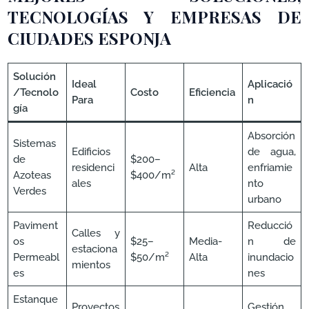
TECNOLOGÍAS Y EMPRESAS DE
CIUDADES ESPONJA
Solución
Ideal
Aplicació
/Tecnolo
Costo
Eficiencia
Para
n
gía
Absorción
Sistemas
Edificios
de agua,
de
$200–
residenci
Alta
enfriamie
Azoteas
$400/m²
ales
nto
Verdes
urbano
Paviment
Reducció
Calles y
os
$25–
Media-
n de
estaciona
Permeabl
$50/m²
Alta
inundacio
mientos
es
nes
Estanque
Proyectos
Gestión