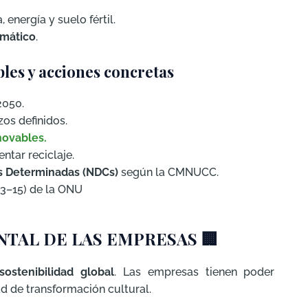
energía y suelo fértil.
imático
.
bles y acciones concretas
2050.
os definidos.
novables.
ntar reciclaje.
s Determinadas (NDCs)
según la CMNUCC.
 13–15) de la ONU
TAL DE LAS EMPRESAS
🏢
sostenibilidad global
. Las empresas tienen poder
d de transformación cultural.