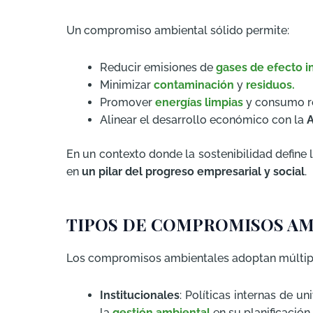
Un compromiso ambiental sólido permite:
Reducir emisiones de
gases de efecto i
Minimizar
contaminación
y
residuos.
Promover
energías limpias
y consumo r
Alinear el desarrollo económico con la
A
En un contexto donde la sostenibilidad define
en
un pilar del progreso empresarial y social
.
TIPOS DE COMPROMISOS AM
Los compromisos ambientales adoptan múltiple
Institucionales
: Políticas internas de u
la
gestión ambiental
en su planificación