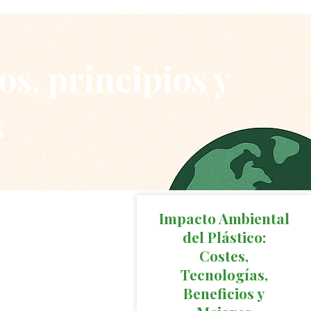
s, principios y
s
Impacto Ambiental
del Plástico:
Costes,
Tecnologías,
Beneficios y