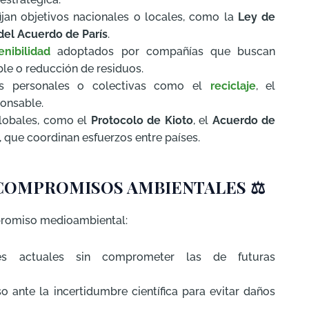
ijan objetivos nacionales o locales, como la
Ley de
el Acuerdo de París
.
nibilidad
adoptados por compañías que buscan
ble o reducción de residuos.
es personales o colectivas como el
reciclaje
, el
ponsable.
globales, como el
Protocolo de Kioto
, el
Acuerdo de
, que coordinan esfuerzos entre países.
S COMPROMISOS AMBIENTALES
⚖️
mpromiso medioambiental:
es actuales sin comprometer las de futuras
o ante la incertidumbre científica para evitar daños