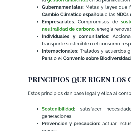
Gubernamentales
: Metas y leyes que f
Cambio Climático española
o las
NDCs d
Empresariales
: Compromisos de
soste
neutralidad de carbono
, energía renova
Individuales y comunitarios
: Accion
transporte sostenible o el consumo res
Internacionales
: Tratados y acuerdos 
París
o el
Convenio sobre Biodiversidad
PRINCIPIOS QUE RIGEN LO
Estos principios dan base legal y ética al co
Sostenibilidad
:
satisfacer necesidad
generaciones.
Prevención y precaución:
actuar inclus
graves.