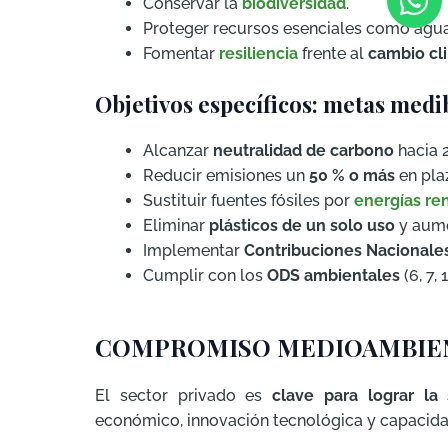
Conservar la
biodiversidad
.
Proteger recursos esenciales como agua, 
Fomentar
resiliencia
frente al
cambio cl
Objetivos específicos: metas medi
Alcanzar
neutralidad de carbono
hacia 
Reducir emisiones un
50 % o más
en plaz
Sustituir fuentes fósiles por
energías re
Eliminar
plásticos de un solo uso
y aume
Implementar
Contribuciones Nacionale
Cumplir con los
ODS ambientales
(6, 7,
COMPROMISO MEDIOAMBIEN
El sector privado es
clave para lograr la 
económico, innovación tecnológica y capacida