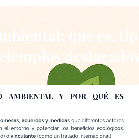
iental: qué es, tipo
ejemplos destacado
O AMBIENTAL Y POR QUÉ ES
romesas, acuerdos y medidas
que diferentes actores
el entorno y potenciar los beneficios ecológicos.
vo) o
vinculante
(como un tratado internacional).