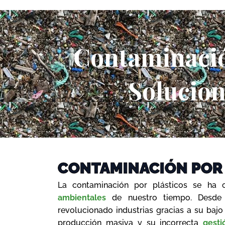
Contaminació
Solucion
CONTAMINACIÓN POR
La contaminación por plásticos se ha
ambientales
de nuestro tiempo. Desde s
revolucionado industrias gracias a su bajo 
producción masiva y su incorrecta
gesti