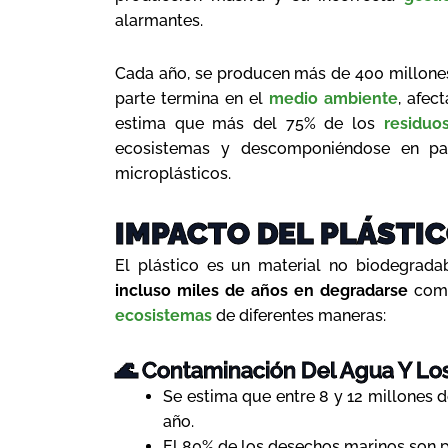
alarmantes.
Cada año, se producen más de 400 millones 
parte termina en el
medio ambiente
, afec
estima que más del 75% de los
residuo
ecosistemas y descomponiéndose en pa
microplásticos.
IMPACTO DEL PLÁSTIC
El plástico es un material no biodegrada
incluso miles de años en degradarse
comp
ecosistemas
de diferentes maneras:
🌊 Contaminación Del Agua Y L
Se estima que entre 8 y 12 millones 
año.
El 80% de los desechos marinos son pl