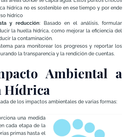
n las areas donde se capta agua. Estos puntos criticos
ca hidrica no es sostenible en ese tiempo y por ende
rso hidrico
sta y reducción
: Basado en el análisis, formular
cir la huella hídrica, como mejorar la eficiencia del
ducir la contaminación.
istema para monitorear los progresos y reportar los
gurando la transparencia y la rendición de cuentas.
mpacto Ambiental a
a Hídrica
lada de los impactos ambientales de varias formas:
orciona una medida
en cada etapa de la
rias primas hasta el