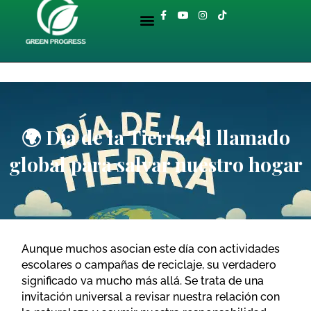
Ir
Menu
F
Y
I
T
al
a
o
n
i
BIBLIOTECA AMBIENTAL
c
u
s
k
contenido
e
t
t
t
b
u
a
o
o
b
g
k
o
e
r
k
a
-
m
f
🌍 Día de la Tierra: el llamado
global para salvar nuestro hogar
Aunque muchos asocian este día con actividades
escolares o campañas de reciclaje, su verdadero
significado va mucho más allá. Se trata de una
invitación universal a revisar nuestra relación con